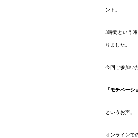
ント。
3時間という
りました。
今回ご参加い
「モチベーシ
というお声。
オンラインで